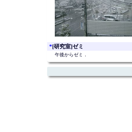
*
[研究室]ゼミ
午後からゼミ．