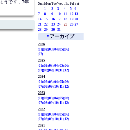
ようです．7年
Sun
Mon
Tue
Wed
Thu
Fri
Sat
1
2
3
4
5
6
7
8
9
10
11
12
13
14
15
16
17
18
19
20
21
22
23
24
25
26
27
28
29
30
31
*
アーカイブ
2026
01
02
03
04
05
06
07
2025
01
02
03
04
05
06
07
08
09
10
11
12
2024
01
02
03
04
05
06
07
08
09
10
11
12
2023
01
02
03
04
05
06
07
08
09
10
11
12
2022
01
02
03
04
05
06
07
08
09
10
11
12
2021