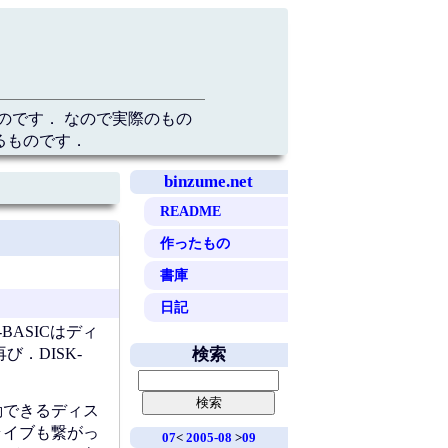
のです． なので実際のもの
るものです．
binzume.net
README
作ったもの
書庫
日記
BASICはディ
．DISK-
検索
動できるディス
ドライブも繋がっ
07
<
2005-08
>
09