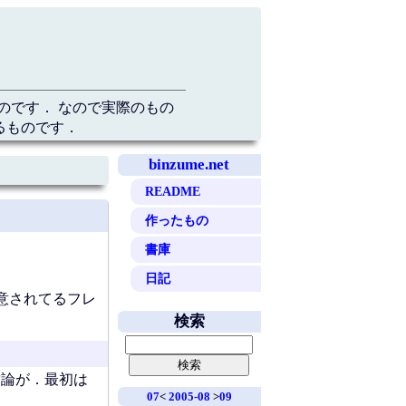
のです． なので実際のもの
るものです．
binzume.net
README
作ったもの
書庫
日記
意されてるフレ
検索
結論が．最初は
07
<
2005-08
>
09