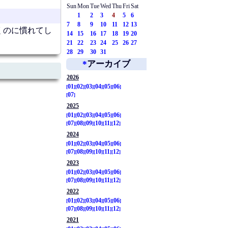
Sun
Mon
Tue
Wed
Thu
Fri
Sat
1
2
3
4
5
6
7
8
9
10
11
12
13
くのに慣れてし
14
15
16
17
18
19
20
21
22
23
24
25
26
27
28
29
30
31
*
アーカイブ
2026
01
02
03
04
05
06
07
2025
01
02
03
04
05
06
07
08
09
10
11
12
2024
01
02
03
04
05
06
07
08
09
10
11
12
2023
01
02
03
04
05
06
07
08
09
10
11
12
2022
01
02
03
04
05
06
07
08
09
10
11
12
2021