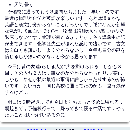
天気:曇り
予備校に通ってもう３週間たちました．早いものです．
最近は物理と化学と英語が楽しいです．あとは漢文かな．
英語と漢文は分からないことばっかりで，逆になんか新鮮
な気がして面白いです(^^;．物理は講師がいい感じなので
退屈しないです．物理が何たるか，とか，色々講義中に話
が出てきます．化学は先生が壊れた感じで凄いです．古文
は面白くも無いし，よく分からないし，今年も自分の勘を
信じるしか無いのかな…と今から思ってます．
今日は昔の友達(らしき人)に声を掛けられる．しかも３
回．そのうち２人は，誰なのか分からなかったり…(笑)．
しかも，なぜか私の最近の事情に詳しかったりするのが怖
いです．というか，同じ高校に通ってたのかも…違う気が
するけど…．
明日は６時起き…でも今日よりちょっと多めに寝れる．
朝起きて，予備校行って，帰ってきて寝る生活です．やり
たいことはいっぱいあるのに…．