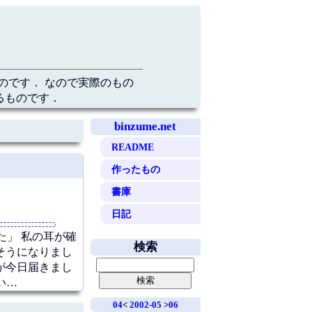
のです． なので実際のもの
るものです．
binzume.net
README
作ったもの
書庫
日記
た」 私の耳が確
検索
そうになりまし
が今日届きまし
い…
04
<
2002-05
>
06