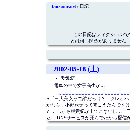
binzume.net
/ 日記
この日記はフィクションで
とは何も関係がありません．
2002-05-18 (土)
天気:雨
電車の中で女子高生が…
A「三大美女って誰だっけ？ クレオパト
かなら，小野妹子って聞こえたんですけ
た． しかも楊貴妃が出てこないし…．
た． DNSサービスが死んでたから配信が