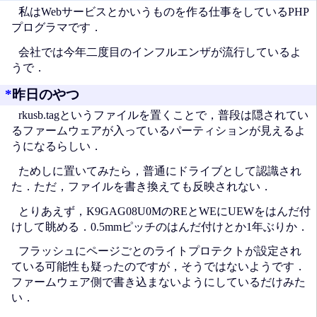
私はWebサービスとかいうものを作る仕事をしているPHP
プログラマです．
会社では今年二度目のインフルエンザが流行しているよ
うで．
*
昨日のやつ
rkusb.tagというファイルを置くことで，普段は隠されてい
るファームウェアが入っているパーティションが見えるよ
うになるらしい．
ためしに置いてみたら，普通にドライブとして認識され
た．ただ，ファイルを書き換えても反映されない．
とりあえず，K9GAG08U0MのREとWEにUEWをはんだ付
けして眺める．0.5mmピッチのはんだ付けとか1年ぶりか．
フラッシュにページごとのライトプロテクトが設定され
ている可能性も疑ったのですが，そうではないようです．
ファームウェア側で書き込まないようにしているだけみた
い．