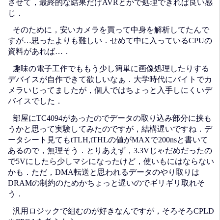
させて，最終的な結果だけAVRとかで処理できれば良い感
じ．
そのために，安いカメラを買って中身を解析してたんで
すが…思ったよりも難しい．せめて中に入っているCPUの
資料があれば…．
趣味の電子工作でももう少し簡単に画像処理したりする
デバイスが自作できて欲しいなぁ．大学時代にバイトでカ
メラいじってましたが，個人ではちょっと入手しにくいデ
バイスでした．
部屋にTC4094があったのでデータの取り込み部分に挟も
うかと思って実験してみたのですが，結構遅いですね．デ
ータシート見てもtTLH,tTHLの値がMAXで200nsと書いて
あるので，無理そう．とりあえず，3.3Vじゃだめだったの
で5Vにしたら少しマシになったけど，使いもにはならない
かも．ただ，DMA転送と思われるデータのやり取りは
DRAMの制約のためかちょっと遅いのでギリギリ取れそ
う．
汎用ロジックで組むのが好きなんですが，そろそろCPLD