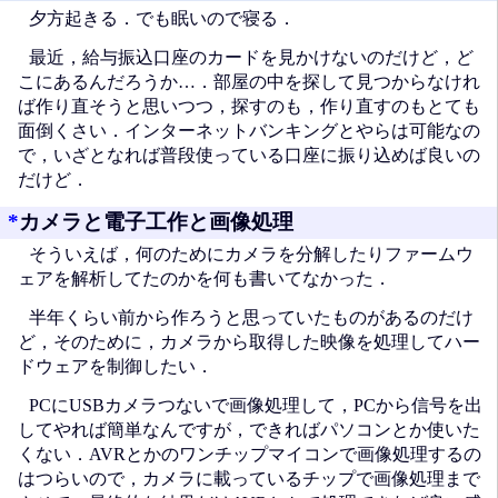
夕方起きる．でも眠いので寝る．
最近，給与振込口座のカードを見かけないのだけど，ど
こにあるんだろうか…．部屋の中を探して見つからなけれ
ば作り直そうと思いつつ，探すのも，作り直すのもとても
面倒くさい．インターネットバンキングとやらは可能なの
で，いざとなれば普段使っている口座に振り込めば良いの
だけど．
*
カメラと電子工作と画像処理
そういえば，何のためにカメラを分解したりファームウ
ェアを解析してたのかを何も書いてなかった．
半年くらい前から作ろうと思っていたものがあるのだけ
ど，そのために，カメラから取得した映像を処理してハー
ドウェアを制御したい．
PCにUSBカメラつないで画像処理して，PCから信号を出
してやれば簡単なんですが，できればパソコンとか使いた
くない．AVRとかのワンチップマイコンで画像処理するの
はつらいので，カメラに載っているチップで画像処理まで