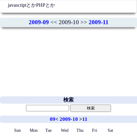
javascriptとかPHPとか
2009-09
<< 2009-10 >>
2009-11
検索
09
<
2009-10
>
11
Sun
Mon
Tue
Wed
Thu
Fri
Sat