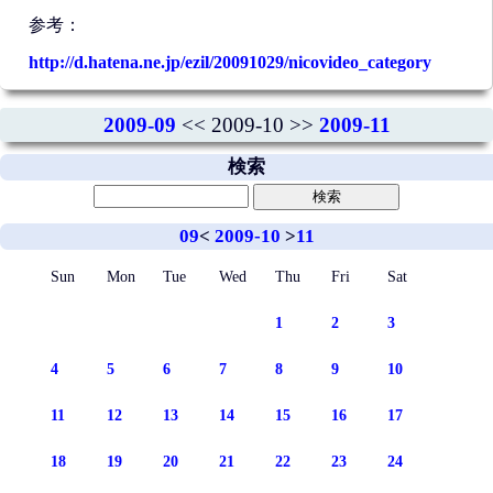
参考：
http://d.hatena.ne.jp/ezil/20091029/nicovideo_category
2009-09
<< 2009-10 >>
2009-11
検索
09
<
2009-10
>
11
Sun
Mon
Tue
Wed
Thu
Fri
Sat
1
2
3
4
5
6
7
8
9
10
11
12
13
14
15
16
17
18
19
20
21
22
23
24