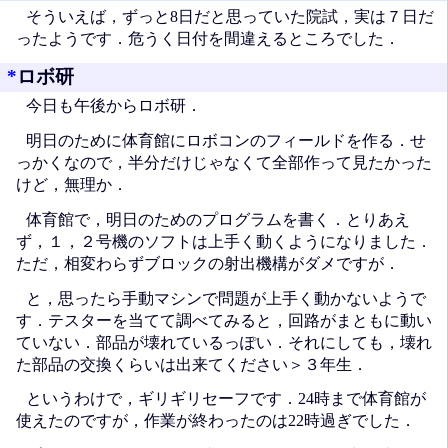
そういえば，ずっと8日だと思っていた院試，実は７日だ
ったようです．危うく日付を間違えるところでした．
*
ロボ研
今日も午後からロボ研．
明日のために体育館にロボコンのフィールドを作る．せ
っかくなので，半分だけじゃなくて全部作って見たかった
けど，無理か．
体育館で，明日のためのプログラムを書く．とりあえ
ず，１，２号機のソフトは上手く動くようになりました．
ただ，相変わらずブロックの射出機構がダメですが．
と，思ったら手動マシンで問題が上手く動かないようで
す．テスターを当てて調べてみると，回路がまともに動い
ていない．部品が壊れているっぽい．それにしても，壊れ
た部品の交換くらいは出来てください＞３年生．
というわけで，ギリギリセーフです．24時まで体育館が
使えたのですが，作業が終わったのは22時過ぎでした．