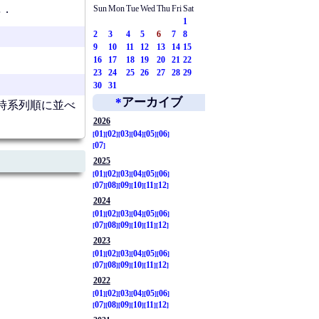
…．
Sun
Mon
Tue
Wed
Thu
Fri
Sat
1
2
3
4
5
6
7
8
9
10
11
12
13
14
15
16
17
18
19
20
21
22
23
24
25
26
27
28
29
30
31
*
アーカイブ
時系列順に並べ
2026
01
02
03
04
05
06
07
2025
01
02
03
04
05
06
07
08
09
10
11
12
2024
01
02
03
04
05
06
07
08
09
10
11
12
2023
01
02
03
04
05
06
07
08
09
10
11
12
2022
01
02
03
04
05
06
07
08
09
10
11
12