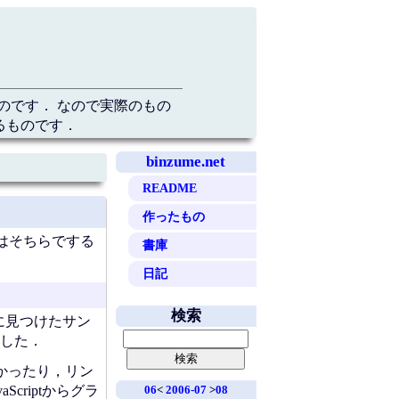
のです． なので実際のもの
るものです．
binzume.net
README
作ったもの
はそちらでする
書庫
日記
検索
初に見つけたサン
した．
かったり，リン
06
<
2006-07
>
08
riptからグラ