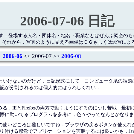
2006-07-06 日記
す．登場する人名・団体名・地名・職業などはぜんぶ架空のも
 それから，写真のように見える画像はＣＧもしくは念写によ
2006-06
<< 2006-07 >>
2006-08
といけないのだけど，日記形式にして，コンピュータ系の話題
記が分割されるのは個人的にはうれしくない．
みる．IEとFirefoxの両方で動くようにするのに少し苦戦．最
際に動いてるプログラムを参考に，色々やってなんとかなりま
xの使いどころは難しいですね．ブラウザの戻るボタンが使えな
付ける感覚でアプリケーションを実装するには良いかも．JavaSc