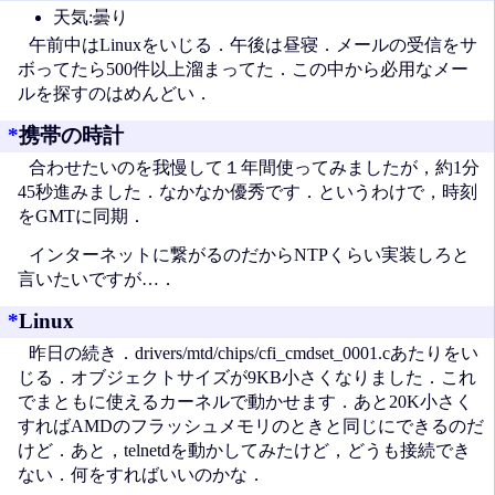
天気:曇り
午前中はLinuxをいじる．午後は昼寝．メールの受信をサ
ボってたら500件以上溜まってた．この中から必用なメー
ルを探すのはめんどい．
*
携帯の時計
合わせたいのを我慢して１年間使ってみましたが，約1分
45秒進みました．なかなか優秀です．というわけで，時刻
をGMTに同期．
インターネットに繋がるのだからNTPくらい実装しろと
言いたいですが…．
*
Linux
昨日の続き．drivers/mtd/chips/cfi_cmdset_0001.cあたりをい
じる．オブジェクトサイズが9KB小さくなりました．これ
でまともに使えるカーネルで動かせます．あと20K小さく
すればAMDのフラッシュメモリのときと同じにできるのだ
けど．あと，telnetdを動かしてみたけど，どうも接続でき
ない．何をすればいいのかな．