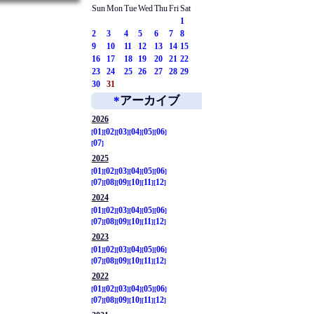
Sun
Mon
Tue
Wed
Thu
Fri
Sat
1
2
3
4
5
6
7
8
9
10
11
12
13
14
15
16
17
18
19
20
21
22
23
24
25
26
27
28
29
30
31
*
アーカイブ
2026
01
02
03
04
05
06
07
2025
01
02
03
04
05
06
07
08
09
10
11
12
2024
01
02
03
04
05
06
07
08
09
10
11
12
2023
01
02
03
04
05
06
07
08
09
10
11
12
2022
01
02
03
04
05
06
07
08
09
10
11
12