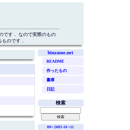
のです． なので実際のもの
るものです．
binzume.net
README
作ったもの
書庫
日記
検索
09
<
2005-10
>
11