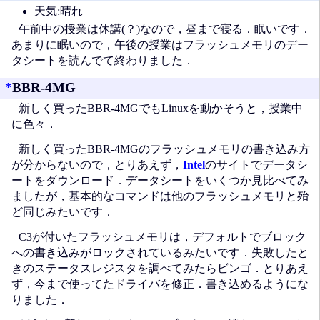
天気:晴れ
午前中の授業は休講(？)なので，昼まで寝る．眠いです．
あまりに眠いので，午後の授業はフラッシュメモリのデー
タシートを読んでて終わりました．
*
BBR-4MG
新しく買ったBBR-4MGでもLinuxを動かそうと，授業中
に色々．
新しく買ったBBR-4MGのフラッシュメモリの書き込み方
が分からないので，とりあえず，
Intel
のサイトでデータシ
ートをダウンロード．データシートをいくつか見比べてみ
ましたが，基本的なコマンドは他のフラッシュメモリと殆
ど同じみたいです．
C3が付いたフラッシュメモリは，デフォルトでブロック
への書き込みがロックされているみたいです．失敗したと
きのステータスレジスタを調べてみたらビンゴ．とりあえ
ず，今まで使ってたドライバを修正．書き込めるようにな
りました．