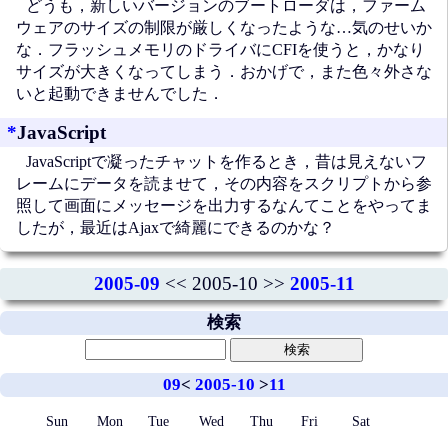
どうも，新しいバージョンのブートローダは，ファーム
ウェアのサイズの制限が厳しくなったような…気のせいか
な．フラッシュメモリのドライバにCFIを使うと，かなり
サイズが大きくなってしまう．おかげで，また色々外さな
いと起動できませんでした．
*
JavaScript
JavaScriptで凝ったチャットを作るとき，昔は見えないフ
レームにデータを読ませて，その内容をスクリプトから参
照して画面にメッセージを出力するなんてことをやってま
したが，最近はAjaxで綺麗にできるのかな？
2005-09
<< 2005-10 >>
2005-11
検索
09
<
2005-10
>
11
Sun
Mon
Tue
Wed
Thu
Fri
Sat