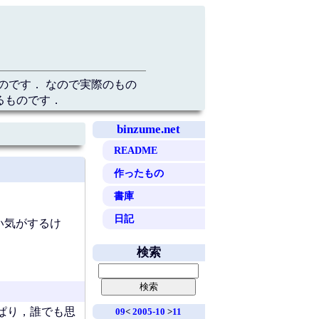
のです． なので実際のもの
るものです．
binzume.net
README
作ったもの
書庫
日記
い気がするけ
検索
ぱり，誰でも思
09
<
2005-10
>
11