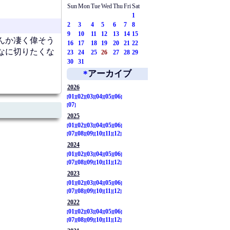
Sun
Mon
Tue
Wed
Thu
Fri
Sat
1
2
3
4
5
6
7
8
9
10
11
12
13
14
15
んか凄く偉そう
16
17
18
19
20
21
22
なに切りたくな
23
24
25
26
27
28
29
30
31
*
アーカイブ
2026
01
02
03
04
05
06
07
2025
01
02
03
04
05
06
07
08
09
10
11
12
2024
01
02
03
04
05
06
07
08
09
10
11
12
2023
01
02
03
04
05
06
07
08
09
10
11
12
2022
01
02
03
04
05
06
07
08
09
10
11
12