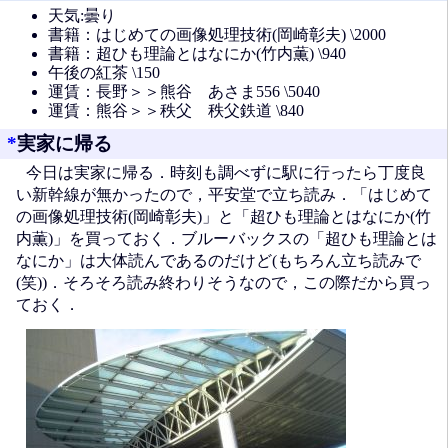
天気:曇り
書籍：はじめての画像処理技術(岡崎彰夫) \2000
書籍：超ひも理論とはなにか(竹内薫) \940
午後の紅茶 \150
運賃：長野＞＞熊谷 あさま556 \5040
運賃：熊谷＞＞秩父 秩父鉄道 \840
*
実家に帰る
今日は実家に帰る．時刻も調べずに駅に行ったら丁度良
い新幹線が無かったので，平安堂で立ち読み．「はじめて
の画像処理技術(岡崎彰夫)」と「超ひも理論とはなにか(竹
内薫)」を買っておく．ブルーバックスの「超ひも理論とは
なにか」は大体読んであるのだけど(もちろん立ち読みで
(笑))．そろそろ読み終わりそうなので，この際だから買っ
ておく．