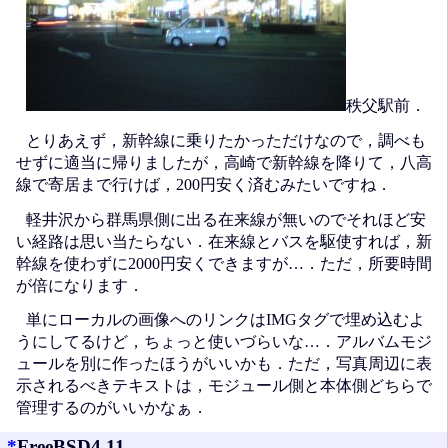
秩父駅前．
とりあえず，新幹線に乗りたかっただけなので，調べも
せずに適当に帰りましたが，高崎で新幹線を降りて，八高
線で寄居まで行けば，200円安く済むみたいですね．
軽井沢から群馬県側に出る在来線が無いのでそれほど安
い経路は思い当たらない．在来線とバスを駆使すれば，新
幹線を使わずに2000円安くできますが…．ただ，所要時間
が倍になります．
単にローカルの画像へのリンクはIMGタグで埋め込むよ
うにしてるけど，ちょっと使いづらいな…．アルバムモジ
ュールを別に作ったほうがいいかも．ただ，写真周辺に表
示されるべきテキストは，モジュール側と本体側どちらで
管理するのがいいかなぁ．
*
FreeBSD4.11