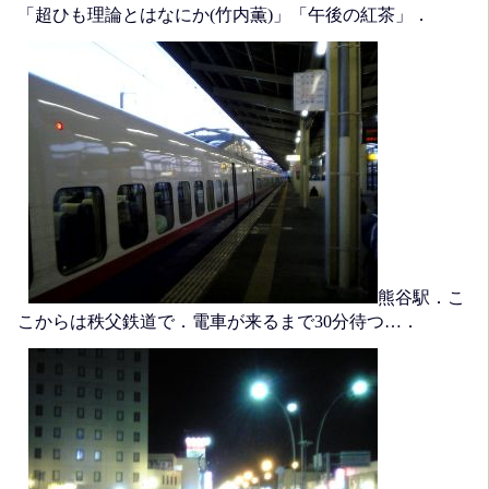
「超ひも理論とはなにか(竹内薫)」「午後の紅茶」．
熊谷駅．こ
こからは秩父鉄道で．電車が来るまで30分待つ…．