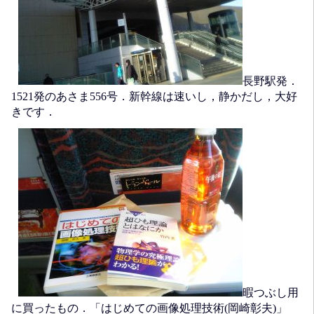
長野駅発．
1521発のあさま556号．新幹線は速いし，静かだし，大好
きです．
暇つぶし用
に買ったもの．「はじめての画像処理技術(岡崎彰夫)」