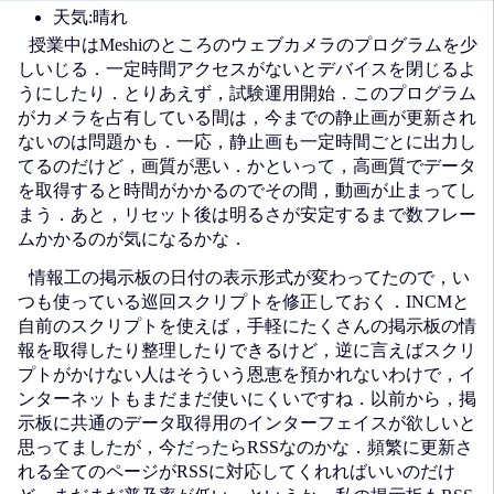
天気:晴れ
授業中はMeshiのところのウェブカメラのプログラムを少
しいじる．一定時間アクセスがないとデバイスを閉じるよ
うにしたり．とりあえず，試験運用開始．このプログラム
がカメラを占有している間は，今までの静止画が更新され
ないのは問題かも．一応，静止画も一定時間ごとに出力し
てるのだけど，画質が悪い．かといって，高画質でデータ
を取得すると時間がかかるのでその間，動画が止まってし
まう．あと，リセット後は明るさが安定するまで数フレー
ムかかるのが気になるかな．
情報工の掲示板の日付の表示形式が変わってたので，い
つも使っている巡回スクリプトを修正しておく．INCMと
自前のスクリプトを使えば，手軽にたくさんの掲示板の情
報を取得したり整理したりできるけど，逆に言えばスクリ
プトがかけない人はそういう恩恵を預かれないわけで，イ
ンターネットもまだまだ使いにくいですね．以前から，掲
示板に共通のデータ取得用のインターフェイスが欲しいと
思ってましたが，今だったらRSSなのかな．頻繁に更新さ
れる全てのページがRSSに対応してくれればいいのだけ