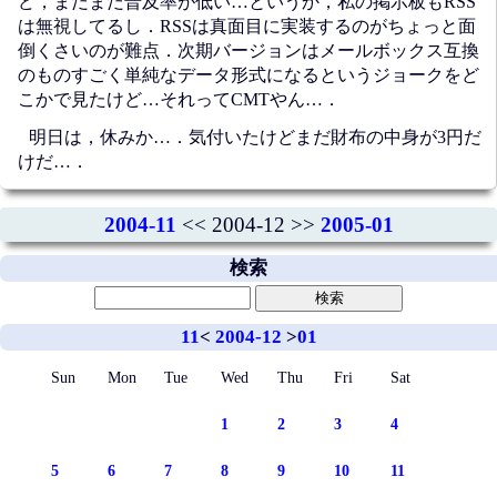
ど，まだまだ普及率が低い…というか，私の掲示板もRSS
は無視してるし．RSSは真面目に実装するのがちょっと面
倒くさいのが難点．次期バージョンはメールボックス互換
のものすごく単純なデータ形式になるというジョークをど
こかで見たけど…それってCMTやん…．
明日は，休みか…．気付いたけどまだ財布の中身が3円だ
けだ…．
2004-11
<< 2004-12 >>
2005-01
検索
11
<
2004-12
>
01
Sun
Mon
Tue
Wed
Thu
Fri
Sat
1
2
3
4
5
6
7
8
9
10
11