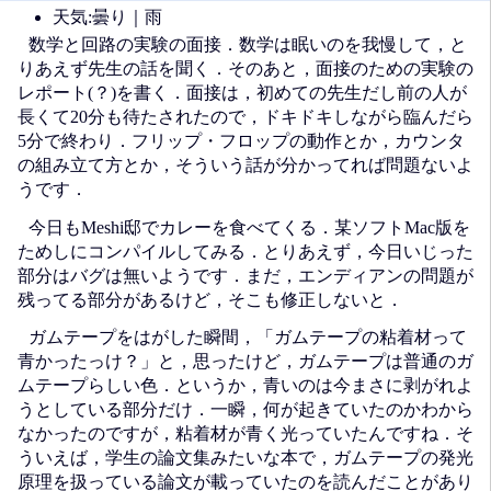
天気:曇り｜雨
数学と回路の実験の面接．数学は眠いのを我慢して，と
りあえず先生の話を聞く．そのあと，面接のための実験の
レポート(？)を書く．面接は，初めての先生だし前の人が
長くて20分も待たされたので，ドキドキしながら臨んだら
5分で終わり．フリップ・フロップの動作とか，カウンタ
の組み立て方とか，そういう話が分かってれば問題ないよ
うです．
今日もMeshi邸でカレーを食べてくる．某ソフトMac版を
ためしにコンパイルしてみる．とりあえず，今日いじった
部分はバグは無いようです．まだ，エンディアンの問題が
残ってる部分があるけど，そこも修正しないと．
ガムテープをはがした瞬間，「ガムテープの粘着材って
青かったっけ？」と，思ったけど，ガムテープは普通のガ
ムテープらしい色．というか，青いのは今まさに剥がれよ
うとしている部分だけ．一瞬，何が起きていたのかわから
なかったのですが，粘着材が青く光っていたんですね．そ
ういえば，学生の論文集みたいな本で，ガムテープの発光
原理を扱っている論文が載っていたのを読んだことがあり