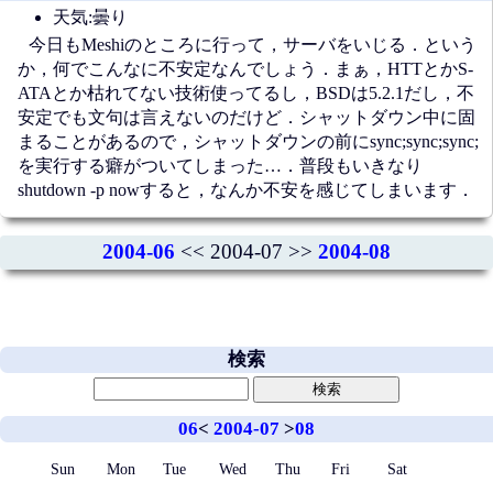
天気:曇り
今日もMeshiのところに行って，サーバをいじる．という
か，何でこんなに不安定なんでしょう．まぁ，HTTとかS-
ATAとか枯れてない技術使ってるし，BSDは5.2.1だし，不
安定でも文句は言えないのだけど．シャットダウン中に固
まることがあるので，シャットダウンの前にsync;sync;sync;
を実行する癖がついてしまった…．普段もいきなり
shutdown -p nowすると，なんか不安を感じてしまいます．
2004-06
<< 2004-07 >>
2004-08
検索
06
<
2004-07
>
08
Sun
Mon
Tue
Wed
Thu
Fri
Sat