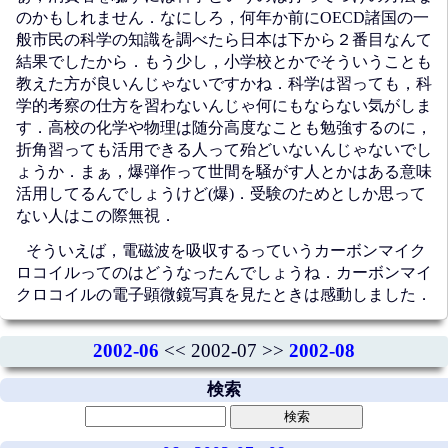
のかもしれません．なにしろ，何年か前にOECD諸国の一
般市民の科学の知識を調べたら日本は下から２番目なんて
結果でしたから．もう少し，小学校とかでそういうことも
教えた方が良いんじゃないですかね．科学は習っても，科
学的考察の仕方を習わないんじゃ何にもならない気がしま
す．高校の化学や物理は随分高度なことも勉強するのに，
折角習っても活用できる人って殆どいないんじゃないでし
ょうか．まぁ，爆弾作って世間を騒がす人とかはある意味
活用してるんでしょうけど(爆)．受験のためとしか思って
ない人はこの際無視．
そういえば，電磁波を吸収するっていうカーボンマイク
ロコイルってのはどうなったんでしょうね．カーボンマイ
クロコイルの電子顕微鏡写真を見たときは感動しました．
2002-06
<< 2002-07 >>
2002-08
検索