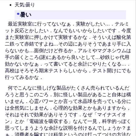
天気:曇り
*
暑い
最近実験室に行ってないなぁ．実験がしたい…．テルミ
ット反応とかしたい．なんでもいいからしたいです．今度
また実験室に押しかけて実験するかな．そういえば酸化第
二鉄って赤錆ですよね…その辺にありそうであまり手に入
らないかも…面倒だけど作るか．アルミやマグネシウムは
手の届くところ(謎)にあるから良いとして…砂鉄じゃ代用
効かないかなぁ．って書いてると余計にやりたくなる…．
高校はそろそろ期末テストらしいから，テスト開けにでも
行ってみるかな．
何でこんなに怪しげな製品がたくさん売られているんだ
ろうと思うこのごろ．別に怪しい製品があること自体は構
いません．心霊パワーとか言って水晶球を売っている分に
は全然気にしません．心理的な効果とかもありますから，
それはそれで効果がありそうです．なぜ「マイナスイオ
ン」とか「電磁波を吸収する」なんて一見，科学的っぽく
思ってしまうような余計な説明を付けるんでしょうか？ま
ぁ，消費者を騙すには科学というのは打ってつけの方法な