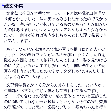
*
続文化祭
文化祭は今日が本番です．ロケットと燃料電池は無理や
り何とかしました．深い突っ込みされなかったので良かっ
たかな．字が違うとか抜けているものがあったとか細かい
ものはありましたが．というか，内容がちょっと少なかっ
たです．余裕があればもう少しちゃんとした形で発表でき
た気もします．
あと，なんだか依頼されて私の写真を撮りにきた人がい
ました…私の隠れファンがいるのか(違)．たぶん，写真を
撮る人を困らせたくて依頼したんでしょう．私を見つける
のに苦労したみたいですし(笑)．私も，怖い先生とかの写
真を頼もうかと思ったのですが，タダじゃない(あたりま
え)ようなので止めました．
文部科学賞とかよく分からん賞をもらった．というか，
生地部と化学部が同じ団体として扱われてるんですけ
ど…．打ち合わせの段階で一緒の団体ではないと直訴した
のに聞いてくれなかった模様．というか，今年の実行委員
の手際がちょっと悪い．必要なプリント類もちゃんと行き