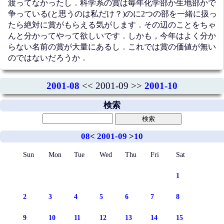
渡ってなかったし．科学系の賞は毎年化学部か生地部かで
争っている(と思うのは私だけ？)のに2つの部を一緒に扱っ
たら絶対に賞がもらえる気がします．その辺のことをちゃ
んと分かってやって欲しいです．しかも，今年はよく分か
らない名前の賞が大量にあるし．これでは賞の価値が無い
のではないだろうか．
2001-08
<< 2001-09 >>
2001-10
検索
08
<
2001-09
>
10
Sun
Mon
Tue
Wed
Thu
Fri
Sat
1
2
3
4
5
6
7
8
9
10
11
12
13
14
15