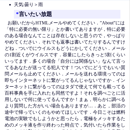
天気:曇り＞雨
*
言いたい放題
お願いだからHTMLメールやめてください．”About”には
「特に必要の無い限り」とか書いてありますが，特に必要
のある場合なんてことは存在しないと思うので，やっぱり
やめてください．それでも返事は書いてたりするんですけ
どね．ついでにウイルスもどうにかしてください．メール
の1割近くがウイルスです．容量にしたらきっと5割くらい
いってます．多くの場合「自分には関係ない」なんて言っ
てるあなたが送ってる犯人です！ついでにどうでもいい質
問メールも止めてください．メールを送れる環境ってのは
即ちインターネットに繋がってるんじゃないですか．イン
ターネットに繋がるってのはタダで使えて何でも載ってる
百科事典を手に入れたも同然ですよ！それを調べごとに活
用しないで何に使ってるんですか！まぁ，明らかに調べる
より質問した方がいい場合もありますが…．あと，部活の
途中で帰っていくのもやめてほしいです．今日こそは燃料
電池の実験でもしようかと思ったら，電極をメッキするた
めのメッキ液を作り終わった時点で，気付いたら作業をし