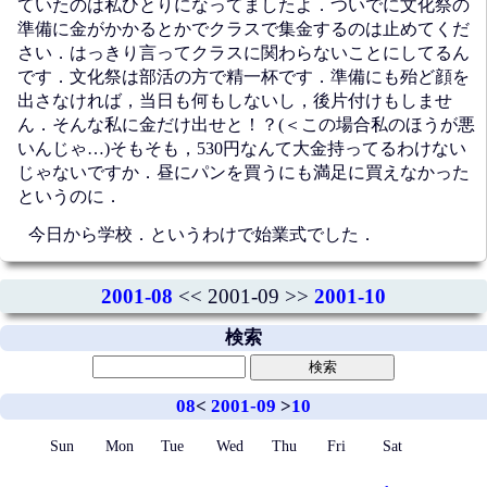
ていたのは私ひとりになってましたよ．ついでに文化祭の
準備に金がかかるとかでクラスで集金するのは止めてくだ
さい．はっきり言ってクラスに関わらないことにしてるん
です．文化祭は部活の方で精一杯です．準備にも殆ど顔を
出さなければ，当日も何もしないし，後片付けもしませ
ん．そんな私に金だけ出せと！？(＜この場合私のほうが悪
いんじゃ…)そもそも，530円なんて大金持ってるわけない
じゃないですか．昼にパンを買うにも満足に買えなかった
というのに．
今日から学校．というわけで始業式でした．
2001-08
<< 2001-09 >>
2001-10
検索
08
<
2001-09
>
10
Sun
Mon
Tue
Wed
Thu
Fri
Sat