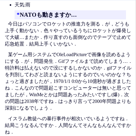
天気:雨
*
NATOも動きますか…
今日はパソコンでロケットの推進力を測る．が，どうも
上手く動かない．色々やっているうちにロケットが爆発し
て大破…またか．作り直すのも面倒なのでテープで止めて
応急処置．結局上手くいかない．
某ゲーム用システムでOleLoadPictureで画像を読めるよう
にする．が，問題発生．Gifファイルまで読めてしまう…．
特許料は払えないので没にするしかないのか．gifファイル
を判別してわざと読まないようにするのでいいのかな？ち
ょっと過ぎましたが，1970/1/1 0:0から10億秒が過ぎました
ね．こんなので問題起こすコンピューターは無いと思って
ましたが，WinMeとかは問題あったみたいですし(爆)．次
の問題は2038年ですね．はっきり言って2000年問題よりも
深刻になるでしょう．
イスラム教徒への暴行事件が相次いでいるようですね．
結局こうなるんですか．人間なんてそんなもんなんですか
ね．