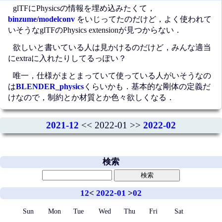
glTFにPhysicsの情報を埋め込みたくて，
binzume/modelconv
をいじってたのだけど，よく使われて
いそうなglTFのPhysics extensionが見つからない．
欲しいと書いている人は見かけるのだけど，みんな適当
にextraに入れたりしてるっぽい？
唯一，仕様がまとまっていて使っている人がいそうなの
は
BLENDER_physics
くらいかも．基本的な剛体の定義だ
けなので，制約とか材質とか色々欲しくなる．
2021-12
<< 2022-01 >>
2022-02
検索
12
<
2022-01
>
02
Sun
Mon
Tue
Wed
Thu
Fri
Sat