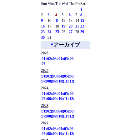
Sun
Mon
Tue
Wed
Thu
Fri
Sat
1
2
3
4
5
6
7
8
9
10
11
12
13
14
15
16
17
18
19
20
21
22
23
24
25
26
27
28
29
30
31
*
アーカイブ
2026
01
02
03
04
05
06
07
2025
01
02
03
04
05
06
07
08
09
10
11
12
2024
01
02
03
04
05
06
07
08
09
10
11
12
2023
01
02
03
04
05
06
07
08
09
10
11
12
2022
01
02
03
04
05
06
07
08
09
10
11
12