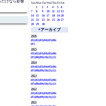
てるだけなら影響
Sun
Mon
Tue
Wed
Thu
Fri
Sat
1
2
3
4
5
6
7
8
9
10
11
12
13
14
15
16
17
18
19
20
21
22
23
24
25
26
27
28
29
30
*
アーカイブ
2026
01
02
03
04
05
06
07
2025
01
02
03
04
05
06
07
08
09
10
11
12
2024
01
02
03
04
05
06
07
08
09
10
11
12
2023
01
02
03
04
05
06
07
08
09
10
11
12
2022
01
02
03
04
05
06
07
08
09
10
11
12
2021