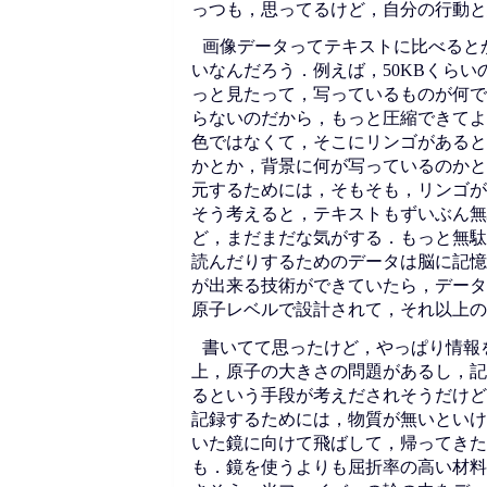
っつも，思ってるけど，自分の行動と
画像データってテキストに比べると
いなんだろう．例えば，50KBくらい
っと見たって，写っているものが何で
らないのだから，もっと圧縮できてよ
色ではなくて，そこにリンゴがあると
かとか，背景に何が写っているのかと
元するためには，そもそも，リンゴが
そう考えると，テキストもずいぶん無
ど，まだまだな気がする．もっと無駄
読んだりするためのデータは脳に記憶
が出来る技術ができていたら，データ
原子レベルで設計されて，それ以上の
書いてて思ったけど，やっぱり情報
上，原子の大きさの問題があるし，記
るという手段が考えだされそうだけど
記録するためには，物質が無いといけ
いた鏡に向けて飛ばして，帰ってきた
も．鏡を使うよりも屈折率の高い材料