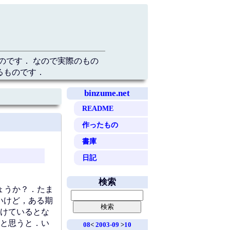
のです． なので実際のもの
るものです．
binzume.net
README
作ったもの
書庫
日記
検索
ょうか？．たま
いけど，ある期
けているとな
と思うと．い
08
<
2003-09
>
10