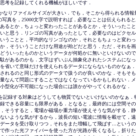
思考を記録してくれる機械がほしいです．
かなりファイルサイズが大きい．でも，そこから得られる情報
の写真を，25000文字で説明すれば，必要なことは伝えられる
あるとか，ちょっと変わったことがあるとか，そういったこと
いと思う．リンゴの写真があったとして，必要なのはピクセル
いうことと，平均的なリンゴなのか，それともちょっと変わっ
か，そういうことだけな用途が殆どだと思う．ただ，それを画
どういったものかというデータが何処かに無いといけないので
駄があるのかも．文字はずいぶん抽象化されたシステムになっ
を省いて意味だけを使えられるデータにならないものかなぁ．
されるのと同じ形式のデータで扱うのが良いのかな．そもそも
量なんて問題にすることではなくなっているかもしれない．メ
小型化が不可能になった場合には誰かがやってくれるかな．
を記録する対象はどうしても物質でないといけないのかなぁ．
録できる容量にも限界がある．となると，最終的には空間その
，そうすると，電場か磁場か重力場が使えそうな気がする．静
ないような気がするから，波長の短い電波に情報を載せて，遠
データを受け取りつつ，それをまた増幅して飛ばす…というの
で作った光ファイバーを使った方が光路が長くなるし，折りた