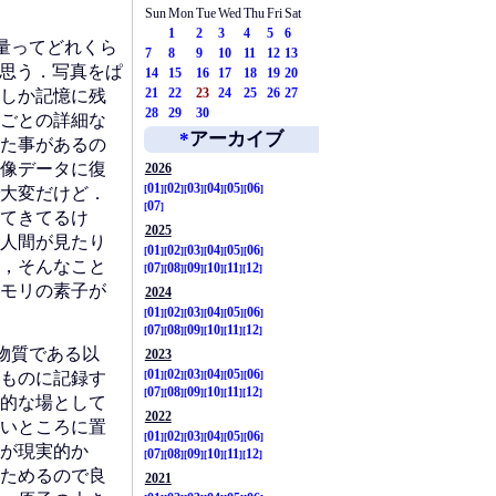
Sun
Mon
Tue
Wed
Thu
Fri
Sat
1
2
3
4
5
6
量ってどれくら
7
8
9
10
11
12
13
と思う．写真をぱ
14
15
16
17
18
19
20
21
22
23
24
25
26
27
しか記憶に残
28
29
30
ごとの詳細な
*
アーカイブ
た事があるの
像データに復
2026
01
02
03
04
05
06
大変だけど．
07
てきてるけ
2025
人間が見たり
01
02
03
04
05
06
，そんなこと
07
08
09
10
11
12
モリの素子が
2024
01
02
03
04
05
06
07
08
09
10
11
12
物質である以
2023
01
02
03
04
05
06
ものに記録す
07
08
09
10
11
12
的な場として
2022
いところに置
01
02
03
04
05
06
が現実的か
07
08
09
10
11
12
ためるので良
2021