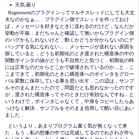
天気:曇り
Regnessemのプラグインってマルチスレッドにしても大丈
夫なのかなぁ…．プラグイン側でスレッドを作っておけ
ば，メッセージを好きなときに送れるのだけど，なんだか
挙動が不振．まだちゃんと確認して無いからプラグイン側
のバグかもしれないけど，動くかどうか分からないのにデ
バッグする気になれない…．メッセージが送れない原因を
探していると，どうも初期化のとき渡された構造体の中の
関数ポインタの値がどうも不自然だと気づく．初期化の時
には正常なのだからどこかで破壊されているのか…と，こ
こまできて，初期化のときに構造体へのポインタをグロー
バル変数に保存している事を思い出す．この辺は，サンプ
ルそのまんまだったので，問題だとも思わなかったのです
が，渡された構造体ってそのときだけ有効なんですね．と
いうわけで，ポインタじゃなくて，中身をコピーしたらあ
っけなく解決．サンプルをそのまま信用して酷い目にあい
ました．
というより，あまりプログラム書く気が無くなって来
た．もう，私の想像の中では完成してるのでわざわざ作ら