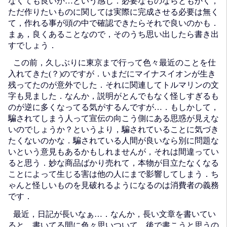
なくても良いか…という感じ．必要なものならともかく，
ただ作りたいものに関しては実際に完成させる必要は無く
て，作れる事が頭の中で確認できたらそれで良いのかも．
まぁ，良くあることなので，そのうち思い出したら書き出
すでしょう．
この前，久しぶりに東京まで行って色々最近のことを仕
入れてきた(？)のですが．いまだにマイナスイオンが生き
残ってたのが意外でした．それに関連してトルマリンの文
字も見ました．なんか，説明がとんでもなく怪しすぎるも
のが逆に多くなってる気がするんですが…．もしかして，
騙されてしまう人って宣伝の向こう側にある思惑が見えな
いのでしょうか？というより，騙されていることに気づき
たくないのかな．騙されている人間が良いなら別に問題な
いという意見もあるかもしれませんが，それは間違ってい
ると思う．妙な商品ばかり売れて，本物が目立たなくなる
ことによって生じる害は他の人にまで影響してしまう．ち
ゃんと怪しいものを見破れるようになるのは消費者の義務
です．
最近，日記が長いなぁ…．なんか，長い文章を書いてい
ると，書いてる間に色々思いついて，後で書こうと思うの