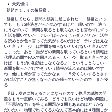
天気:曇り
朝起きて，その後昼寝．
昼寝してたら，新聞の勧誘に起こされた…．昼寝といっ
ても，もう5時過ぎだった気がするけど．眠いので，適当
にうなずいて，新聞を取るとも取らないとも言わずにずっ
と話を聞いていた．テレビばっかりじゃダメだとか，活字
を読めとか色々言ってた気がするのだけど．テレビは見な
いと言うと，少しは世間を知らないといけないと言われて
しまった．あと，誰がどの新聞を取っているという情報は
代理店の間でFAXで回されるらしい．今，取ると言ってお
けば，もう煩い勧誘はこなくなるよ…ということらしい．
新聞を取っただけでそういう情報が流れるのは怖いです
ね．他にも何か言ってたかなぁ．１５分くらいするとさす
がに話すことが無くなったのか帰っていったので，また寝
る．
明日，友達に教えることになったので，物理の試験の問
題をもう一度解いてみる．どうでも良いけど物理の問題に
「不思議な力」を答える問題が２問もあるのはどうかな．
だいたい，物理で出てくる力なんて基本的には４種類しか