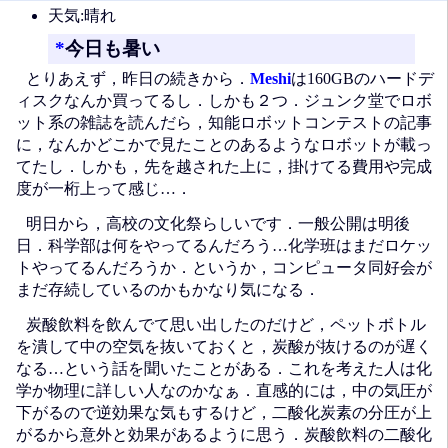
天気:晴れ
*
今日も暑い
とりあえず，昨日の続きから．
Meshi
は160GBのハードデ
ィスクなんか買ってるし．しかも２つ．ジュンク堂でロボ
ット系の雑誌を読んだら，知能ロボットコンテストの記事
に，なんかどこかで見たことのあるようなロボットが載っ
てたし．しかも，先を越された上に，掛けてる費用や完成
度が一桁上って感じ…．
明日から，高校の文化祭らしいです．一般公開は明後
日．科学部は何をやってるんだろう…化学班はまだロケッ
トやってるんだろうか．というか，コンピュータ同好会が
まだ存続しているのかもかなり気になる．
炭酸飲料を飲んでて思い出したのだけど，ペットボトル
を潰して中の空気を抜いておくと，炭酸が抜けるのが遅く
なる…という話を聞いたことがある．これを考えた人は化
学か物理に詳しい人なのかなぁ．直感的には，中の気圧が
下がるので逆効果な気もするけど，二酸化炭素の分圧が上
がるから意外と効果があるように思う．炭酸飲料の二酸化