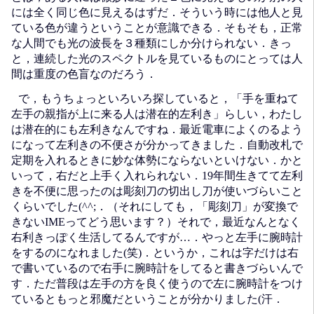
には全く同じ色に見えるはずだ．そういう時には他人と見
ている色が違うということが意識できる．そもそも，正常
な人間でも光の波長を３種類にしか分けられない．きっ
と，連続した光のスペクトルを見ているものにとっては人
間は重度の色盲なのだろう．
で，もうちょっといろいろ探していると，「手を重ねて
左手の親指が上に来る人は潜在的左利き」らしい，わたし
は潜在的にも左利きなんですね．最近電車によくのるよう
になって左利きの不便さが分かってきました．自動改札で
定期を入れるときに妙な体勢にならないといけない．かと
いって，右だと上手く入れられない．19年間生きてて左利
きを不便に思ったのは彫刻刀の切出し刀が使いづらいこと
くらいでした(^^;．（それにしても，「彫刻刀」が変換で
きないIMEってどう思います？）それで，最近なんとなく
右利きっぽく生活してるんですが…．やっと左手に腕時計
をするのになれました(笑)．というか，これは字だけは右
で書いているので右手に腕時計をしてると書きづらいんで
す．ただ普段は左手の方を良く使うので左に腕時計をつけ
ているともっと邪魔だということが分かりました(汗．