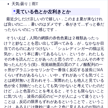
天気:曇り｜雨T
*
見ている色とか左利きとか
最近少しだけ涼しいので嬉しい．このまま夏が来なけれ
ば良いのに…．暑いのはダメです．春がきて…ずっと春だ
ったらいいのにって感じです．
そういえば，人間の網膜の赤色色素は２種類あったっ
け？と妙なことを思い出して調べてみる．が，なかなか目
当てのものにありつけない．「シュレディンガーの猫は元
気か」という本に書いてあるらしい．というか，わたしも
その本を読んだことがあったと思うので，たぶんその本で
知ったんだろう(笑)．視覚細胞蛋白質のアミノ酸配列の一
ヶ所がアラニンかセリンかで一番強く反応する波長に50Å
くらいずれがあるらしい．いや，ずれがあっても気づくこ
とは絶対無いと言われそう…実際わたしも他人と見ている
色が全く別物だったとしても気づかないと考えていたのだ
けど，ふと色盲のことを考えると，そうとも限らないこと
に気づいた．波長の反応のピークが人によって違うという
ことは，反応の限界もずれがあるということで，というこ
とは，ある人には微妙に違った２色に見えるものが別の人