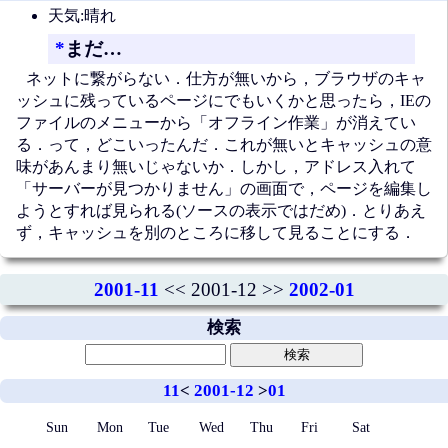
天気:晴れ
*
まだ…
ネットに繋がらない．仕方が無いから，ブラウザのキャ
ッシュに残っているページにでもいくかと思ったら，IEの
ファイルのメニューから「オフライン作業」が消えてい
る．って，どこいったんだ．これが無いとキャッシュの意
味があんまり無いじゃないか．しかし，アドレス入れて
「サーバーが見つかりません」の画面で，ページを編集し
ようとすれば見られる(ソースの表示ではだめ)．とりあえ
ず，キャッシュを別のところに移して見ることにする．
2001-11
<< 2001-12 >>
2002-01
検索
11
<
2001-12
>
01
Sun
Mon
Tue
Wed
Thu
Fri
Sat