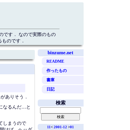
のです． なので実際のもの
るものです．
binzume.net
README
作ったもの
書庫
日記
いがありそう．
検索
になるんだ…と
てしまうので
11
<
2001-12
>
01
して開けば，ヘッダ