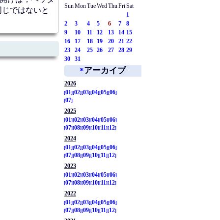
Sun
Mon
Tue
Wed
Thu
Fri
Sat
が同じではないと
1
2
3
4
5
6
7
8
9
10
11
12
13
14
15
16
17
18
19
20
21
22
23
24
25
26
27
28
29
30
31
*
アーカイブ
2026
01
02
03
04
05
06
07
2025
01
02
03
04
05
06
07
08
09
10
11
12
2024
01
02
03
04
05
06
07
08
09
10
11
12
2023
01
02
03
04
05
06
07
08
09
10
11
12
2022
01
02
03
04
05
06
07
08
09
10
11
12