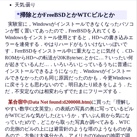
天気:曇り
*
掃除とかFreeBSDとかWTCビルとか
実験室に，Windowsがインストールできなくなったパソコ
ンが暫く置いてあったので，FreeBSDを入れてくる．
Windowsをインストール使用とすると，HDへの書き込みエ
ラーを連発する．やはりハードがもういけないっぽいで
す．FerrBSDをインストール中に重大なことに気付く．CD-
ROMからHDへの転送が20KByte/sec.とかに…？いったい何
が起きているんだ…．いろいろいじっているうちに普通に
インストールできるようになった．Windowsがインストー
ルできなかったのも同じ原因だったのかも．今更Windows
に戻そうとも思わないので，明日あたり続きをしよう．た
だ，不安定なのは相変わらずでたまにフリーズする．
某合宿中(Data Not found:d200008.htm)
に買った「理解し
やすい数学C(文英堂)」の表紙の写真の奥に写っているビル
がWTCビルな気がした(というか，ずいぶん前から気にな
っていた)ので，どこから取った写真か調べてみる．WTC
の北側のビルの上には避雷針のような塔のようなものがあ
るので，方角は大体分かる．アメリカのYahooの地図で調