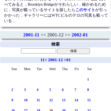
べてみると，Brooklyn Bridgeがそれらしい．確かめるため
に，写真が載っているサイトを探したら
このサイト
が引っ
かかった．ギャラリーにはWTCビルのテロの写真も載って
いる．
2001-11
<< 2001-12 >>
2002-01
検索
11
<
2001-12
>
01
Sun
Mon
Tue
Wed
Thu
Fri
Sat
1
2
3
4
5
6
7
8
9
10
11
12
13
14
15
16
17
18
19
20
21
22