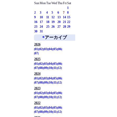
Sun
Mon
Tue
Wed
Thu
Fri
Sat
1
2
3
4
5
6
7
8
9
10
11
12
13
14
15
16
17
18
19
20
21
22
23
24
25
26
27
28
29
30
31
*
アーカイブ
2026
01
02
03
04
05
06
07
2025
01
02
03
04
05
06
07
08
09
10
11
12
2024
01
02
03
04
05
06
07
08
09
10
11
12
2023
01
02
03
04
05
06
07
08
09
10
11
12
2022
01
02
03
04
05
06
07
08
09
10
11
12