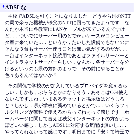
*
ADSLな
学校でADSLを引くことになりました．どうやら別のNTT
の局で余った機械が秩父のNTTに回ってきたようです．な
んだか本当に各教室にLANケーブルが来ているんですけ
ど…．ついでにサーバー用のどでかいケースがコンピュー
タ室に来ていた…．というか，たいした設備でもないのに
そんな３台もサーバー使うことは無い気がするのだが…．
一台はインターネット接続用であとはファイルサーバーと
イントラネットサーバーらしい．なんか，各サーバーを分
けるというのも県の方針のようで…その前にやることが
色々あるんではないか？
その関係で学校のが加入しているプロバイダを変えるら
しい．しかも，ぷららとかになりそう．あそこはCGI使え
ないんですよね．いまあるチャットと掲示板はどうしろ
と？しかし，県が学校に薦めているとかで…．いくらフィ
ルタリングが無料で使えるからってねぇって感じです．ホ
ームページに関して言えば秩父インターネットの方がよっ
ぽどいい感じ．しかしADSLに対応する気配は無いし…．
やってられないって感じです．明日までに「安くて埼玉で