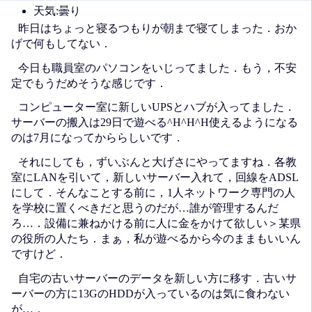
天気:曇り
昨日はちょっと寝るつもりが朝まで寝てしまった．おか
げで何もしてない．
今日も職員室のパソコンをいじってました．もう，不安
定でもうだめそうな感じです．
コンピューター室に新しいUPSとハブが入ってました．
サーバーの搬入は29日で遊べる^H^H^H使えるようになる
のは7月になってかららしいです．
それにしても，ずいぶんと大げさにやってますね．各教
室にLANを引いて，新しいサーバー入れて，回線をADSL
にして．そんなことする前に，1人ネットワーク専門の人
を学校に置くべきだと思うのだが…誰が管理するんだ
ろ…．設備に兼ねかける前に人に金をかけて欲しい＞某県
の役所の人たち．まぁ，私が遊べるから今のままもいいん
ですけど．
自宅の古いサーバーのデータを新しい方に移す．古いサ
ーバーの方に13GのHDDが入っているのは気に食わない
が…．