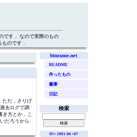
のです． なので実際のもの
るものです．
binzume.net
README
作ったもの
書庫
日記
．ただ，さりげ
過去ログで調
検索
書き方とか．こ
いだろうから
05
<
2001-06
>
07