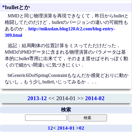
*
bulletとか
MMDと同じ物理演算を再現できなくて，昨日からbulletと
格闘してたのだけど，bulletのバージョンの違いの可能性も
あるのか．
http://mikudan.blog120.fc2.com/blog-entry-
309.html
追記：結局剛体の位置計算をミスってただけだった．
MMDのPMDデータに含まれる物理演算のパラメータは基
本的にbullet専用に出来てて，そのまま渡せばそれっぽく動
くので細かい間違いに気づきにくい．
btGeneric6DofSpringConstraintもなんだか感覚どおりに動か
ないし，もう少しbulletいじってみるか．．.
2013-12
<< 2014-01 >>
2014-02
検索
12
<
2014-01
>
02