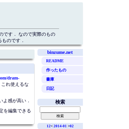
のです． なので実際のもの
るものです．
binzume.net
README
作ったもの
.com/dram-
書庫
ど，これ使えるな
日記
ないよ感が高い．
検索
設定を編集できる
12
<
2014-01
>
02