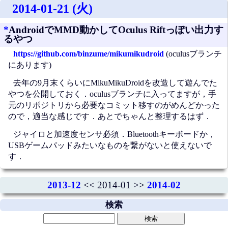
2014-01-21 (火)
*
AndroidでMMD動かしてOculus Riftっぽい出力す
るやつ
https://github.com/binzume/mikumikudroid
(oculusブランチ
にあります)
去年の9月末くらいにMikuMikuDroidを改造して遊んでた
やつを公開しておく．oculusブランチに入ってますが，手
元のリポジトリから必要なコミット移すのがめんどかった
ので，適当な感じです．あとでちゃんと整理するはず．
ジャイロと加速度センサ必須．Bluetoothキーボードか，
USBゲームパッドみたいなものを繋がないと使えないで
す．
2013-12
<< 2014-01 >>
2014-02
検索