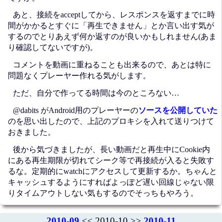
あと、接続をacceptしてから、レスポンスを返すまでに時
間がかかるとすぐに「再生できません」とか言い出す気が
するのでとりあえず何か返すのが良いかもしれません(あま
り確認してないですが)。
コメントを動画に重ねることも出来るので、あとは特に
問題なくプレーヤー作れる気がします。
ただ、自分で作ってる時間は今のところない…
@dabits がAndroid用のプレーヤーの
ソースを公開していた
のを思い出したので、上記のプロキシを入れて送りつけて
おきました。
後から気づきましたが、長い動画だと再生中にCookie内
にある再生期限が切れてシーク等で再接続が入ると失敗す
るな。定期的にwatchにアクセスして更新するか。ちゃんと
キャッシュするようにすればよっぽど遅い回線じゃない限
りタイムアウトしない気もするのでそっちもやろう。
2010-09
<< 2010-10 >>
2010-11