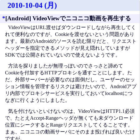
2010-10-04 (月)
*
[Android] VideoViewでニコニコ動画を再生する
VideoViewはURL渡せばダウンロードしながら再生してく
れて便利なのですが、Cookieを渡せないという問題があり
ます。最新のAndroidのソースを読む限りだと、リクエスト
ヘッダーを指定できるメソッドが見え隠れしていますが
SDKでは公開されていないので使えないようです。
方法を探りましたが無理っぽいのでさっさと諦めて
Cookieを付加するHTTPプロキシを通すことにします。た
だ、外部サーバーが必要なのは面倒だし、ユーザーのセッ
ション情報を管理するリスクは避けたいので、Androidアプ
リ内部でプロキシサービスを実行しておいてlocalhostにつ
なぎに行くようにしました。
気を付けないといけないのは、VideoViewはHTTP1.1必須
で、たとえAccept-Rangeヘッダが無くても未ダウンロード
位置にシークするとRangeリクエストしてくることです。
まぁ、ニコニコの動画サーバにそのまま投げれば良いだけ
ですが。