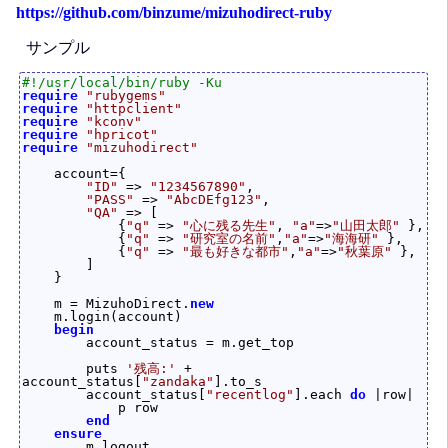
https://github.com/binzume/mizuhodirect-ruby
サンプル
#!/usr/local/bin/ruby -Ku
require
"rubygems"
require
"httpclient"
require
"kconv"
require
"hpricot"
require
"mizuhodirect"
    account={

"ID"
 => 
"1234567890"
,

"PASS"
 => 
"AbcDEfg123"
,

"QA"
 => [

            {
"q"
 => 
"心に残る先生"
, 
"a"
=>
"山田太郎"
 },

            {
"q"
 => 
"研究室の名前"
,
"a"
=>
"海海研"
 },

            {
"q"
 => 
"最も好きな都市"
,
"a"
=>
"秋葉原"
 },

        ]

    }

    m = MizuhoDirect.
new
    m.login(account)

begin
        account_status = m.get_top

        puts 
'残高:'
 + 
account_status[
"zandaka"
].to_s

        account_status[
"recentlog"
].each 
do
 |row|

            p row

end
ensure
        m.logout
