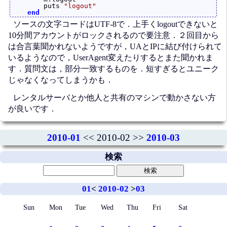
        puts 
"logout"
end
ソースの文字コードはUTF-8で．上手くlogoutできないと
10分間アカウントがロックされるので要注意．２回目から
は合言葉聞かれないようですが，UAとIPに結び付けられて
いるようなので，UserAgent変えたりするとまた聞かれま
す．質問文は，部分一致するものを．短すぎるとユニーク
じゃなくなってしまうかも．
レンタルサーバとか他人と共有のマシンで動かさない方
が良いです．
2010-01
<< 2010-02 >>
2010-03
検索
01
<
2010-02
>
03
Sun
Mon
Tue
Wed
Thu
Fri
Sat