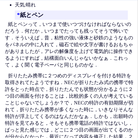
天気:晴れ
*
紙とペン
紙とペンって，いつまで使いつづけなければならないの
だろう．何だか，いつまでたっても残ってそうで怖いで
す．そういえば，昔，粘性の強い液体と砂鉄のようなもの
をパネルの中に入れて，磁石で絵や文字が書けるおもちゃ
がありましたが，アレの解像度を上げて電気的に操作でき
るようにすれば，結構面白いんじゃないかなぁ．これっ
て，よく聞く電子ペーパと同じものかな．
折りたたみ携帯に２つめのディスプレイを付ける特許を
取得されてたようですね．NECが折りたたみ式の携帯で特
許をとった時点で，折りたたんでも状態が分かるように２
つ目の画面を付けることは，比較的多くの人が考えている
ことじゃないでしょうか？で，NECの特許の有効期限が切
れて，折りたたみ携帯が多くなった時に，いきなりそんな
特許が浮上してくるのはなんだかなぁ．しかも，出願時の
特許を見てみると，そもそも携帯電話の特許ではないし，
ぱっと見た感じでは，どこに２つ目の画面が出てくるのか
が分からなかった．最近になって内容を修正した結果，２