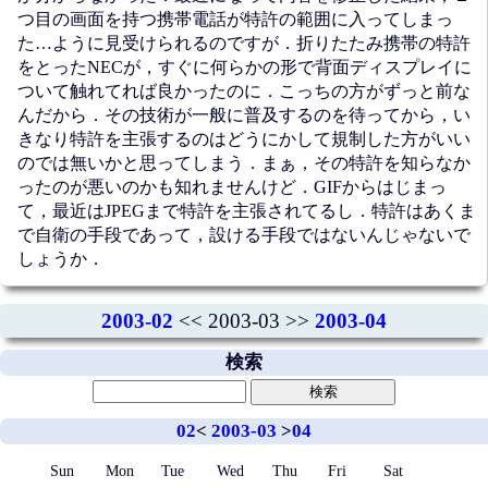
つ目の画面を持つ携帯電話が特許の範囲に入ってしまっ
た…ように見受けられるのですが．折りたたみ携帯の特許
をとったNECが，すぐに何らかの形で背面ディスプレイに
ついて触れてれば良かったのに．こっちの方がずっと前な
んだから．その技術が一般に普及するのを待ってから，い
きなり特許を主張するのはどうにかして規制した方がいい
のでは無いかと思ってしまう．まぁ，その特許を知らなか
ったのが悪いのかも知れませんけど．GIFからはじまっ
て，最近はJPEGまで特許を主張されてるし．特許はあくま
で自衛の手段であって，設ける手段ではないんじゃないで
しょうか．
2003-02
<< 2003-03 >>
2003-04
検索
02
<
2003-03
>
04
Sun
Mon
Tue
Wed
Thu
Fri
Sat