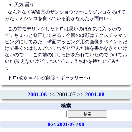
天気:曇り
なんとなく実験室のサンショウウオにミジンコをあげて
みた．ミジンコを食べている姿がなんだか面白い．
この前モデリングしたトロは思いのほか気に入ったの
で，ちょっと修正してみる．今回のは顔はテクスチャマッ
ピングにしてみた．球面マッピング用の画像をペイントだ
けで書くのはしんどい．わざと歪んだ絵を書かなきゃいけ
ないので…．この前のはしっぽを忘れていたのでつけてお
いた(見えないけど)．ついでに，うちわを持たせてみた
り．
トロ(改)(toro2.jpg)
(削除・ギャラリーへ)
2001-06
<< 2001-07 >>
2001-08
検索
06
<
2001-07
>
08