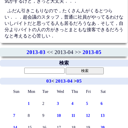
気がするけど，きっと大丈夫．．．
ふだん引きこもりなので，たくさん人がくるとつら
い．．．超会議のスタッフ，普通に社員がやってるわけな
いしバイトだと思ってる人も居るだろうなあ．そして，自
分よりバイトの人の方がきっとまともな接客できるだろう
なと考えると心苦しい．
2013-03
<< 2013-04 >>
2013-05
検索
03
<
2013-04
>
05
Sun
Mon
Tue
Wed
Thu
Fri
Sat
1
2
3
4
5
6
7
8
9
10
11
12
13
14
15
16
17
18
19
20