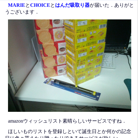
MARIE
と
CHOICE
と
はんだ吸取り器
が届いた．ありがと
うございます．
amazonウィッシュリスト素晴らしいサービスですね．
ほしいものリストを登録しといて誕生日とか何かの記念