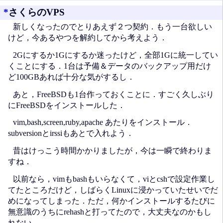
*
さくらのVPS
新しくなったのでとりあえず２つ契約．もう一台欲しい
けど，今あるやつを解約してから考えよう．
2Gにするか1Gにするか迷ったけど，全部1Gに統一してい
くことにする．1台は予備＆データのバックアップ用だけ
ど100GBあれば十分な気がするし．
あと，FreeBSDも1台作っておくことに．すごく久しぶり
にFreeBSDをインストールした．
vim,bash,screen,ruby,apache あたりをインストール．
subversionとirssiもあとで入れよう．
昔はけっこう時間かかりましたが，今は一瞬で終わりま
すね．
以前なら，vimもbashもいらなくて，viとcshで設定作業し
てたところだけど，しばらくLinuxに浸かっていたせいでだ
めになってしまった．ただ，何かインストールするたびに
無意識のうちにrehashと打ってたので，大丈夫なのかもし
れない．