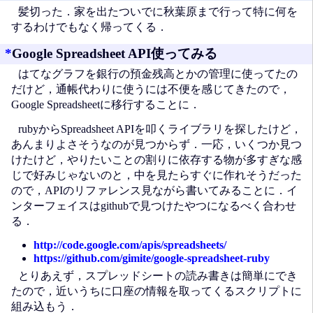
髪切った．家を出たついでに秋葉原まで行って特に何を
するわけでもなく帰ってくる．
*
Google Spreadsheet API使ってみる
はてなグラフを銀行の預金残高とかの管理に使ってたの
だけど，通帳代わりに使うには不便を感じてきたので，
Google Spreadsheetに移行することに．
rubyからSpreadsheet APIを叩くライブラリを探したけど，
あんまりよさそうなのが見つからず．一応，いくつか見つ
けたけど，やりたいことの割りに依存する物が多すぎな感
じで好みじゃないのと，中を見たらすぐに作れそうだった
ので，APIのリファレンス見ながら書いてみることに．イ
ンターフェイスはgithubで見つけたやつになるべく合わせ
る．
http://code.google.com/apis/spreadsheets/
https://github.com/gimite/google-spreadsheet-ruby
とりあえず，スプレッドシートの読み書きは簡単にでき
たので，近いうちに口座の情報を取ってくるスクリプトに
組み込もう．