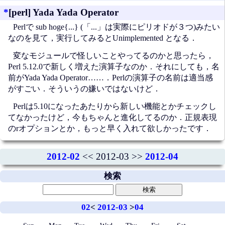
*
[perl] Yada Yada Operator
Perlで sub hoge{...} (「...」は実際にピリオドが３つ)みたい
なのを見て，実行してみるとUnimplemented となる．
変なモジュールで怪しいことやってるのかと思ったら，
Perl 5.12.0で新しく増えた演算子なのか．それにしても，名
前がYada Yada Operator……．Perlの演算子の名前は適当感
がすごい．そういうの嫌いではないけど．
Perlは5.10になったあたりから新しい機能とかチェックし
てなかったけど，今もちゃんと進化してるのか．正規表現
のrオプションとか，もっと早く入れて欲しかったです．
2012-02
<< 2012-03 >>
2012-04
検索
02
<
2012-03
>
04